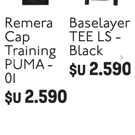
Remera
Baselayer
Cap
TEE LS -
Training
Black
2.590
PUMA -
$U
01
2.590
$U