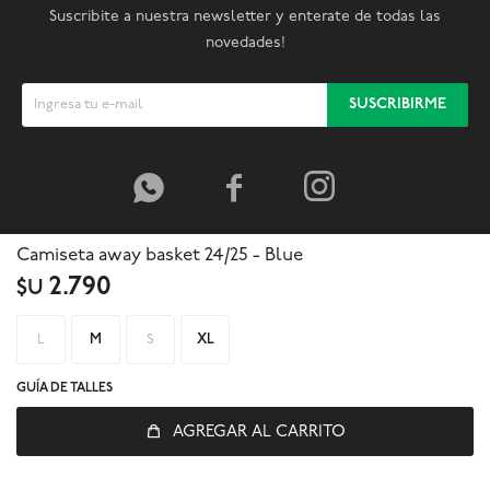
Suscribite a nuestra newsletter y enterate de todas las
novedades!
SUSCRIBIRME



Camiseta away basket 24/25 - Blue
2.790
$U
L
M
S
XL
GUÍA DE TALLES
AGREGAR AL CARRITO