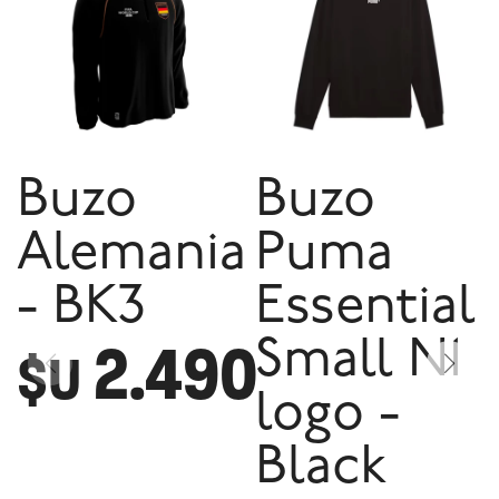
Buzo
Buzo
Alemania
Puma
- BK3
Essential
2.490
Small N1
$U
logo -
Black