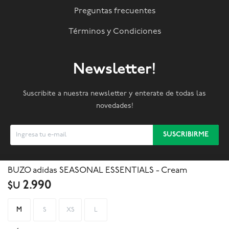
Preguntas frecuentes
Términos y Condiciones
Newsletter!
Suscribite a nuestra newsletter y enterate de todas las
novedades!
SUSCRIBIRME
BUZO adidas SEASONAL ESSENTIALS - Cream



2.990
$U
M
S
XS
L