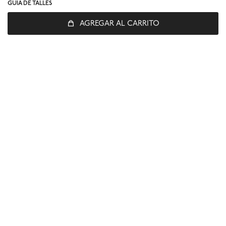
GUÍA DE TALLES
AGREGAR AL CARRITO
© Copyright 2026 / Global Sports
Fenicio