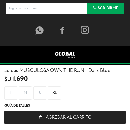
SUSCRIBIRME



adidas MUSCULOSA OWN THE RUN - Dark Blue
1.690
$U
L
M
S
XL
GUÍA DE TALLES
AGREGAR AL CARRITO
© Copyright 2026 / Global Sports