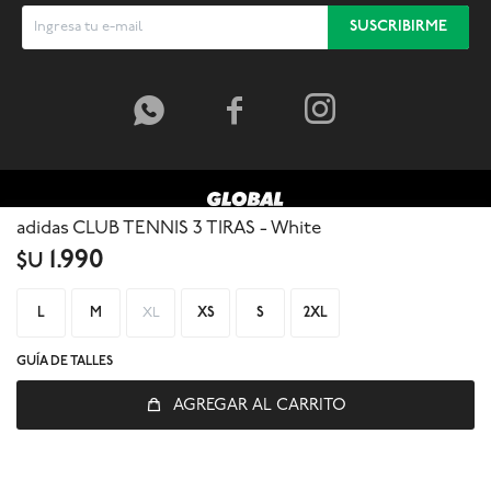
SUSCRIBIRME



adidas CLUB TENNIS 3 TIRAS - White
1.990
$U
L
M
XL
XS
S
2XL
GUÍA DE TALLES
AGREGAR AL CARRITO
© Copyright 2026 / Global Sports