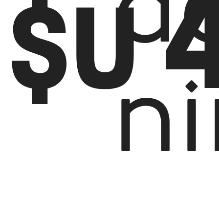
d
$U
n