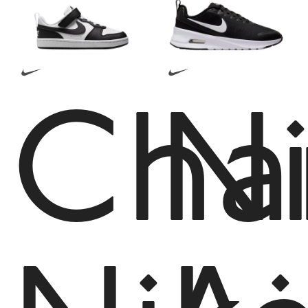
Cha
N