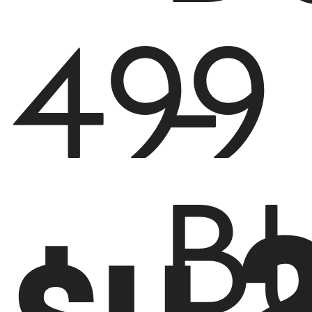
499
-
B