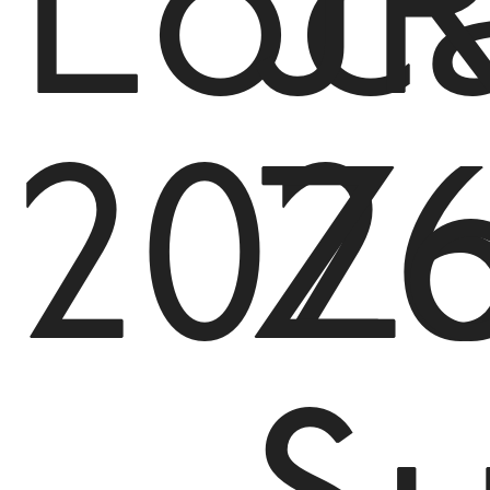
Loc
J
202
Z