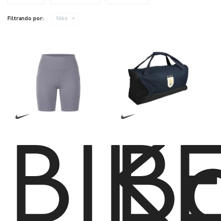
Filtrando por:
Nike
BIK
B