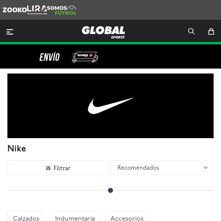
Zooko
Lira
Somos
Futbol

Nike
Recomendados
Calzados
Indumentaria
Accesorios