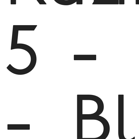
5
-
-
B