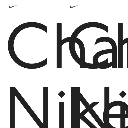
Cha
C
Nik
N