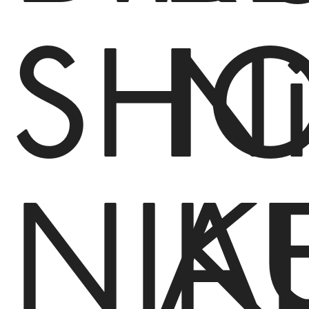
SHO
N
NIK
A