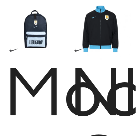
Moc
N