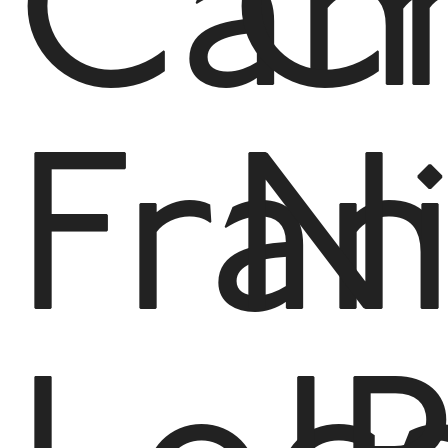
Cam
C
Fran
N