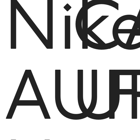
Nik
C
AUF
U