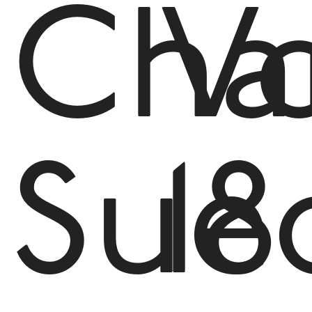
Cha
V
Sue
18