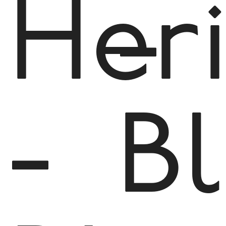
Her
-
-
B