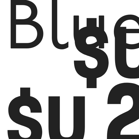
Blu
$
$U