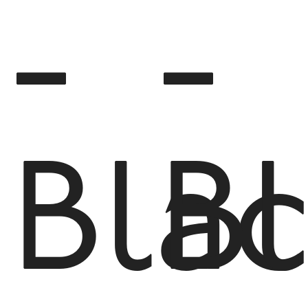
-
-
Bla
B