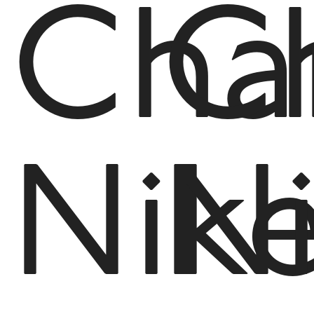
Cha
C
Nik
N