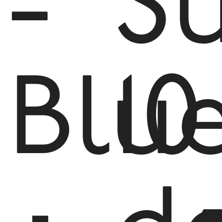
-
S
Blu
10