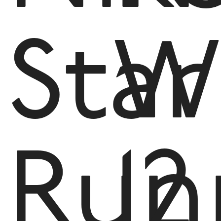
Star
W
Run
12