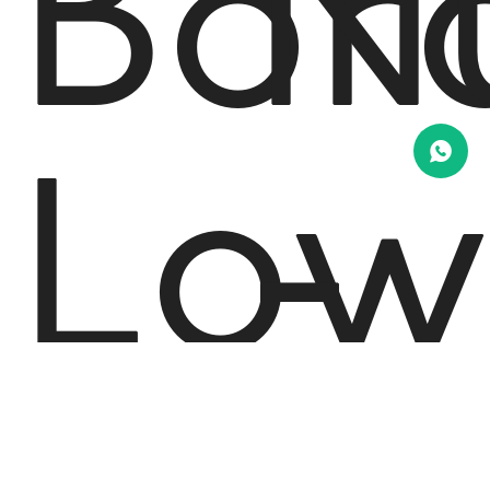
Bor
N
Low
-