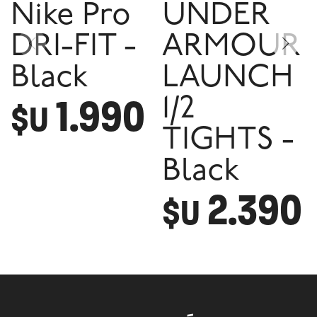
Nike Pro
UNDER
DRI-FIT -
ARMOUR
Black
LAUNCH
1.990
1/2
$U
TIGHTS -
Black
2.390
$U