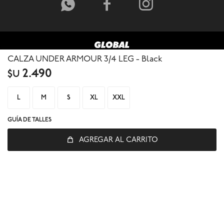



CALZA UNDER ARMOUR 3/4 LEG - Black
2.490
$U
L
M
S
XL
XXL
GUÍA DE TALLES
AGREGAR AL CARRITO
© Copyright 2026 / Global Sports
Fenicio