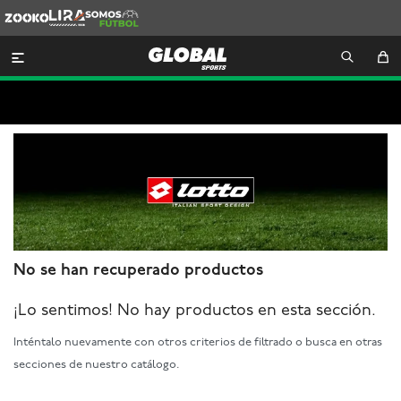
Zooko
Lira
Somos
Futbol

No se han recuperado productos
¡Lo sentimos! No hay productos en esta sección.
Inténtalo nuevamente con otros criterios de filtrado o busca en otras
secciones de nuestro catálogo.