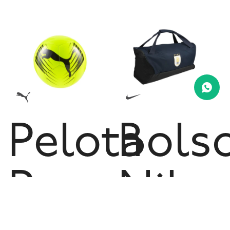
Pelota
Bols
Puma
Nike