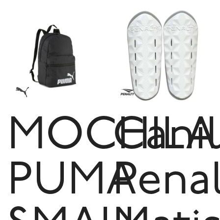
MOCHILA
Canil
PUMA
Pena