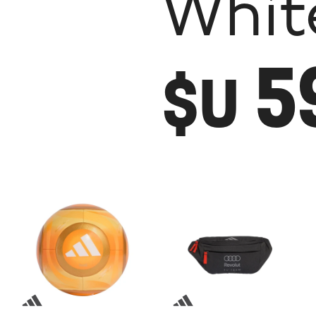
Whit
5
$U