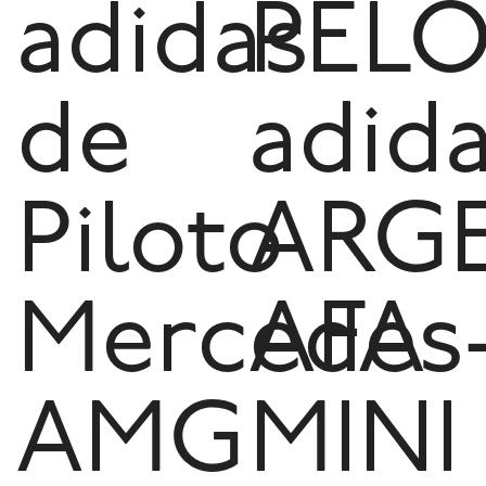
adidas
PELO
de
adid
Piloto
ARG
Mercedes
AFA
AMG
MINI