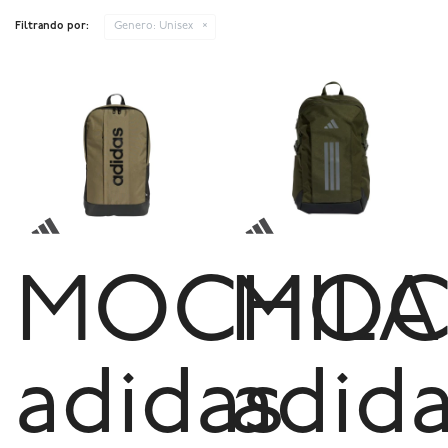
Filtrando por:
Genero:
Unisex
MOCHILA
MOC
adidas
adid