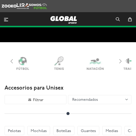
Zooko
Lira
Somos
Futbol

Accesorios para Unisex
Recomendados
Pelotas
Mochilas
Botellas
Guantes
Medias
Cani