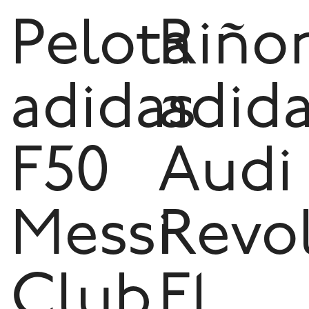
Pelota
Riño
adidas
adid
F50
Audi
Messi
Revo
Club
F1