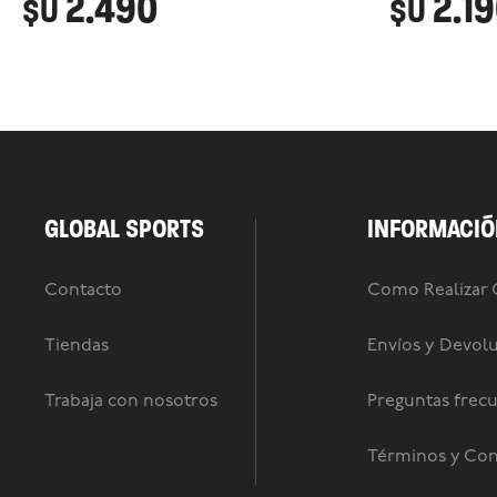
2.490
2.1
$U
$U
GLOBAL SPORTS
INFORMACIÓ
Contacto
Como Realizar
Tiendas
Envíos y Devol
Trabaja con nosotros
Preguntas frec
Términos y Con