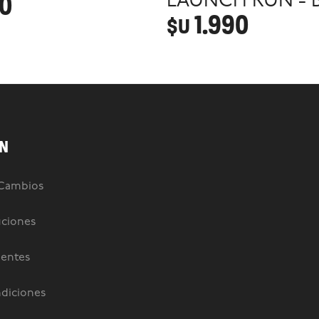
90
LAUNCH RUN - B
1.990
$U
N
 Cambios
uciones
uentes
diciones