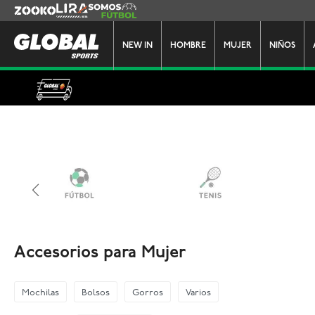
Zooko
Lira
Somos Futbol
NEW IN
HOMBRE
MUJER
NIÑOS
Accesorios para Mujer
Mochilas
Bolsos
Gorros
Varios