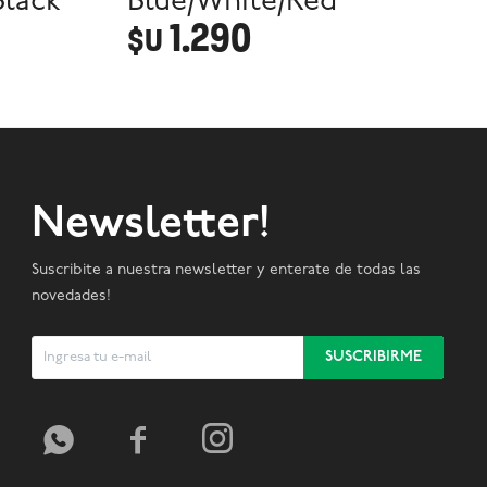
lack
Blue/White/Red
1.290
$U
Newsletter!
Suscribite a nuestra newsletter y enterate de todas las
novedades!
SUSCRIBIRME


